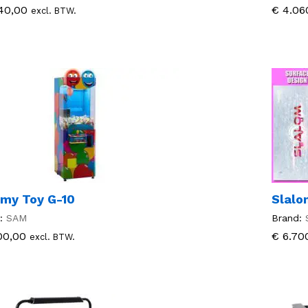
40,00
40,00
€
€
4.06
4.06
excl. BTW.
my Toy G-10
Slalo
:
SAM
Brand:
00,00
00,00
€
€
6.70
6.70
excl. BTW.