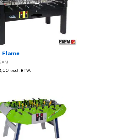
 Flame
SAM
0,00
0,00
excl. BTW.