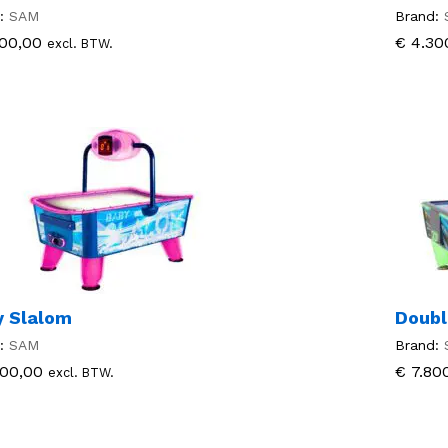
:
SAM
Brand:
00,00
00,00
€
€
4.30
4.30
excl. BTW.
y Slalom
Doubl
:
SAM
Brand:
00,00
00,00
€
€
7.80
7.80
excl. BTW.