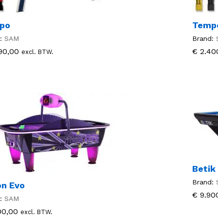
po
Temp
:
SAM
Brand:
90,00
90,00
€
€
2.40
2.40
excl. BTW.
Betik
Brand:
on Evo
€
€
9.90
9.90
:
SAM
00,00
00,00
excl. BTW.