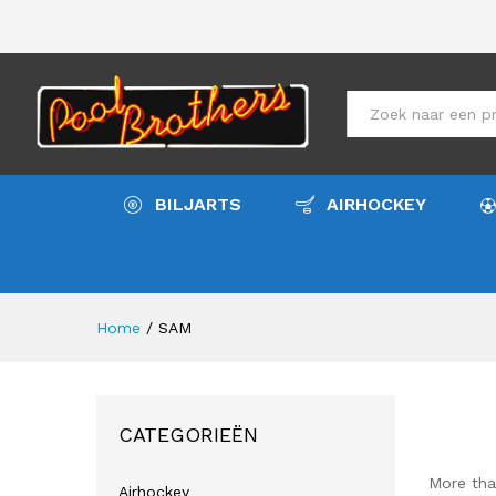
All
BILJARTS
AIRHOCKEY
Home
/
SAM
CATEGORIEËN
More tha
Airhockey