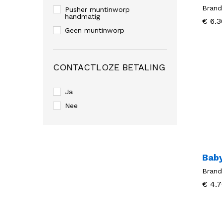
Brand
Pusher muntinworp
handmatig
€
€
6.3
6.3
Geen muntinworp
CONTACTLOZE BETALING
Ja
Nee
Bab
Brand
€
€
4.7
4.7