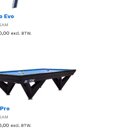
o Evo
SAM
0,00
0,00
excl. BTW.
 Pro
SAM
0,00
0,00
excl. BTW.