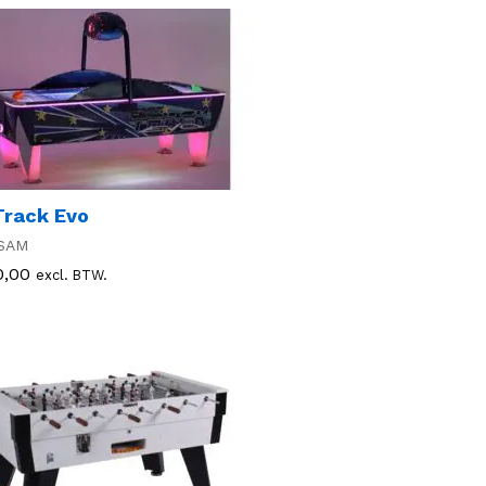
Track Evo
SAM
0,00
0,00
excl. BTW.