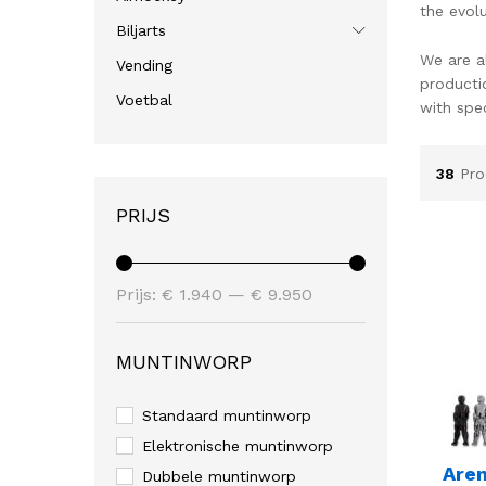
the evol
Biljarts
We are a
Vending
producti
Voetbal
with spe
38
Pro
PRIJS
Min.
Max.
Prijs:
€ 1.940
—
€ 9.950
prijs
prijs
MUNTINWORP
Standaard muntinworp
Elektronische muntinworp
Are
Dubbele muntinworp