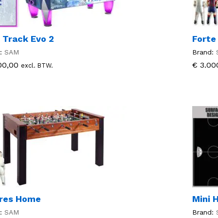
 Track Evo 2
Forte
:
SAM
Brand:
00,00
00,00
€
€
3.00
3.00
excl. BTW.
ares Home
Mini 
:
SAM
Brand: