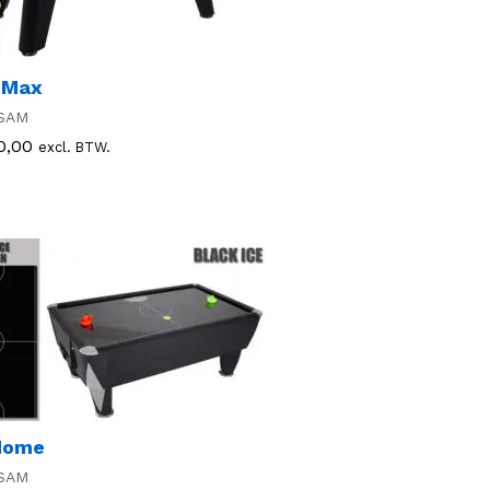
 Max
SAM
0,00
0,00
excl. BTW.
Home
SAM