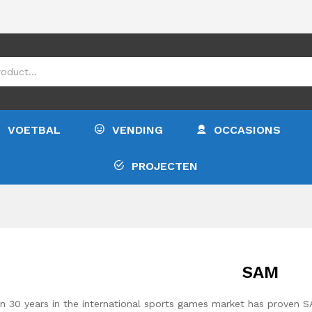
VOETBAL
VENDING
OCCASIONS
PROJECTEN
SAM
n 30 years in the international sports games market has proven 