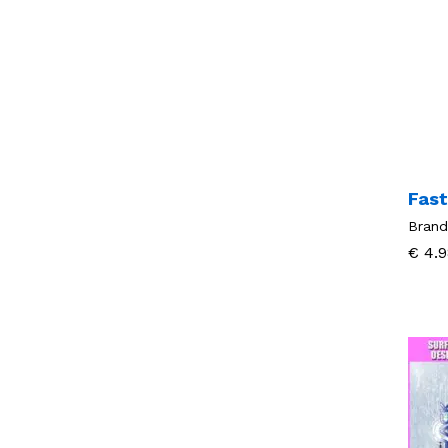
Fast
Brand
€
€
4.9
4.9