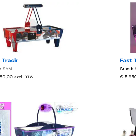
 Track
Fast 
:
SAM
Brand:
80,00
80,00
€
€
5.95
5.95
excl. BTW.