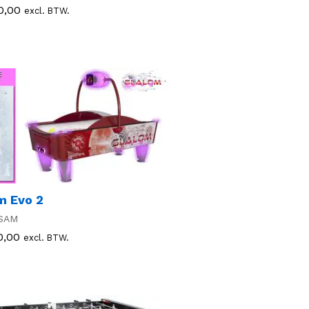
0,00
0,00
excl. BTW.
m Evo 2
SAM
0,00
0,00
excl. BTW.