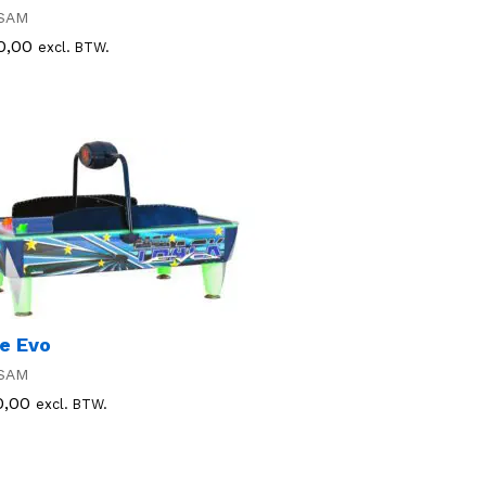
SAM
0,00
0,00
excl. BTW.
e Evo
SAM
0,00
0,00
excl. BTW.