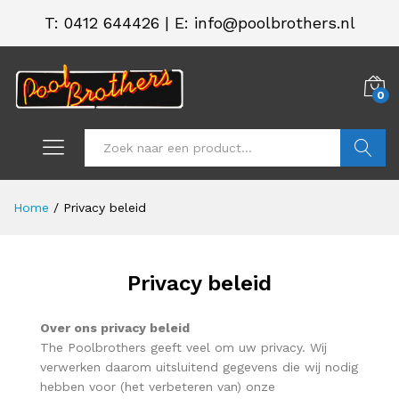
T:
0412 644426
|
E: info@poolbrothers.nl
0
Zoeken
Home
/
Privacy beleid
Privacy beleid
Over ons privacy beleid
The Poolbrothers geeft veel om uw privacy. Wij
verwerken daarom uitsluitend gegevens die wij nodig
hebben voor (het verbeteren van) onze