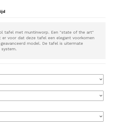
ijd
ol tafel met muntinworp. Een "state of the art"
t er voor dat deze tafel een elegant voorkomen
h geavanceerd model. De tafel is uitermate
 system.