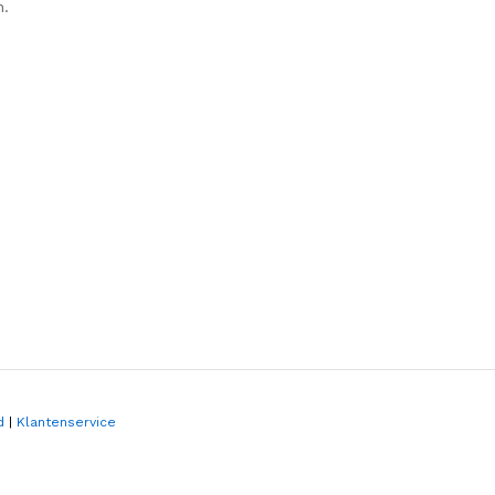
n.
d
|
Klantenservice