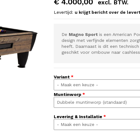
€
4.000,00
excl. BTW.
Levertijd:
u krijgt bericht over de levert
De
Magno Sport
is een American Po
design met verfijnde elementen zorg
heeft. Daarnaast is dit een technisc
geschikt voor ombouw naar cashless
Variant
*
Muntinworp
*
Levering & Installatie
*