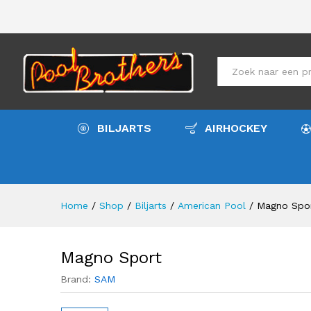
Magno Sport
Meer info
Specificaties
All
BILJARTS
AIRHOCKEY
Home
/
Shop
/
Biljarts
/
American Pool
/
Magno Spo
Magno Sport
Brand:
SAM