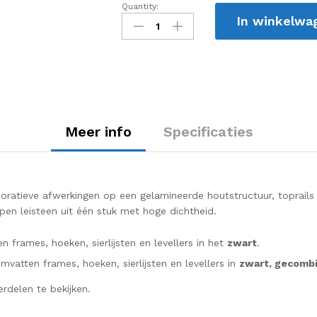
Quantity:
Magno
In winkelwa
Sport
quantity
Meer info
Specificaties
atieve afwerkingen op een gelamineerde houtstructuur, toprails i
en leisteen uit één stuk met hoge dichtheid.
frames, hoeken, sierlijsten en levellers in het
zwart
.
atten frames, hoeken, sierlijsten en levellers in
zwart, gecombi
rdelen te bekijken.