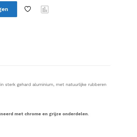
gen
Verg
elijk
n sterk gehard aluminium, met natuurlijke rubberen
neerd met chrome en grijze onderdelen
.