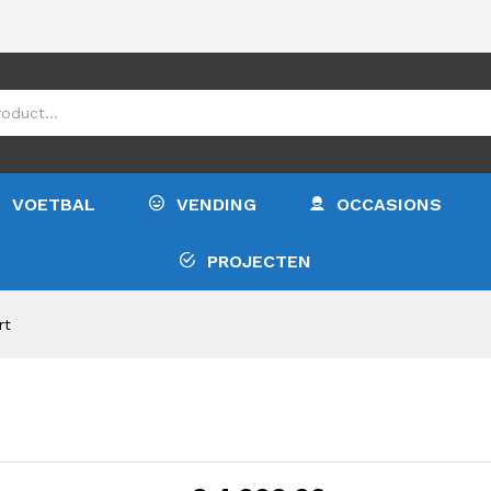
€
4.0
VOETBAL
VENDING
OCCASIONS
PROJECTEN
rt