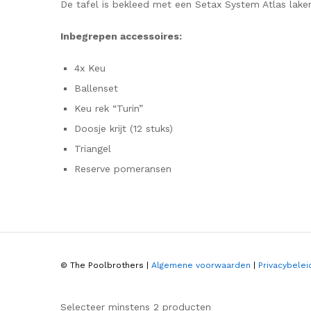
De tafel is bekleed met een Setax System Atlas lake
Inbegrepen accessoires:
4x Keu
Ballenset
Keu rek “Turin”
Doosje krijt (12 stuks)
Triangel
Reserve pomeransen
© The Poolbrothers |
Algemene voorwaarden
|
Privacybelei
Selecteer minstens 2 producten