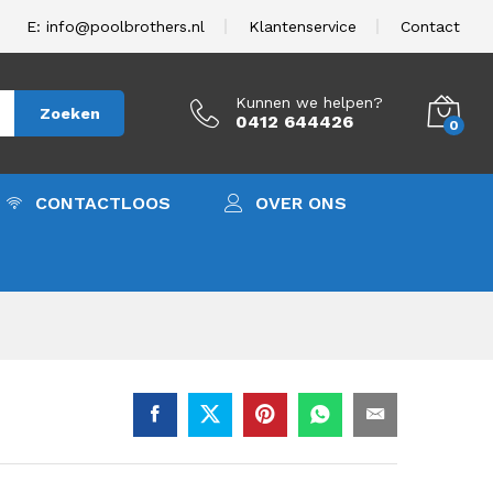
00,00
In winkelwagen
excl. BTW.
E: info@poolbrothers.nl
Klantenservice
Contact
Kunnen we helpen?
Zoeken
0412 644426
0
CONTACTLOOS
OVER ONS