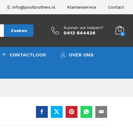
060,00
In winkelwagen
excl. BTW.
E: info@poolbrothers.nl
Klantenservice
Contact
Kunnen we helpen?
Zoeken
0412 644426
0
CONTACTLOOS
OVER ONS