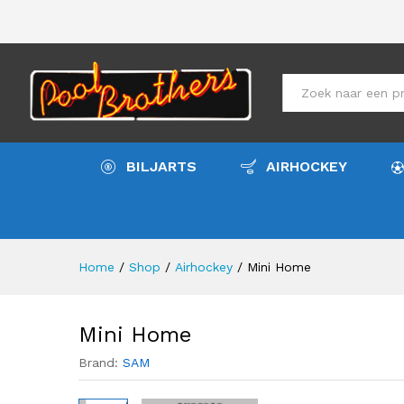
Mini Home
Meer info
Specificaties
All
BILJARTS
AIRHOCKEY
Home
/
Shop
/
Airhockey
/
Mini Home
Mini Home
Brand:
SAM