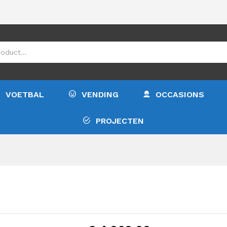
€
4.
VOETBAL
VENDING
OCCASIONS
PROJECTEN