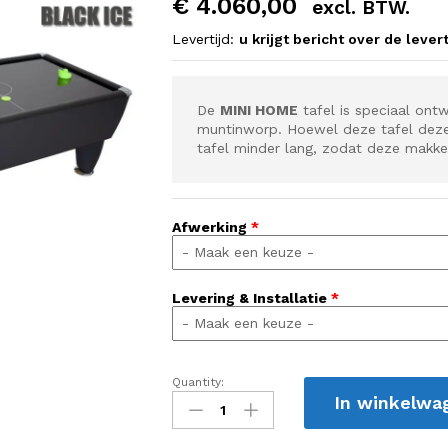
€
4.060,00
excl. BTW.
Levertijd:
u krijgt bericht over de levert
De
MINI HOME
tafel is speciaal ontw
muntinworp. Hoewel deze tafel dezel
tafel minder lang, zodat deze makkeli
Afwerking
*
Levering & Installatie
*
Quantity:
Mini
In winkelwa
Home
quantity