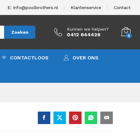
400,00
In winkelwagen
excl. BTW.
E: info@poolbrothers.nl
Klantenservice
Contact
Kunnen we helpen?
Zoeken
0412 644426
0
CONTACTLOOS
OVER ONS