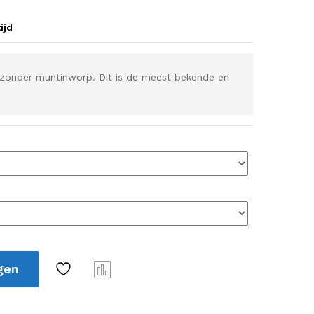
ijd
l zonder muntinworp. Dit is de meest bekende en
gen
Verg
elijk