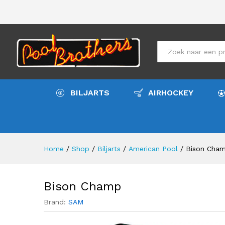
Bison Champ
Meer info
Specificaties
All
BILJARTS
AIRHOCKEY
Home
/
Shop
/
Biljarts
/
American Pool
/
Bison Cha
Bison Champ
Brand:
SAM