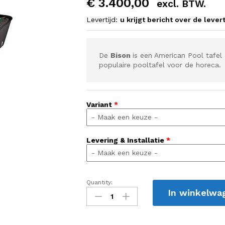
€
3.400,00
excl. BTW.
Levertijd:
u krijgt bericht over de levert
De
Bison
is een American Pool tafe
populaire pooltafel voor de horeca.
Variant
*
Levering & Installatie
*
Quantity:
Bison
In winkelwa
Champ
quantity