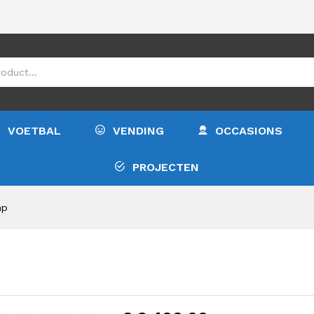
€
3.
VOETBAL
VENDING
OCCASIONS
PROJECTEN
mp