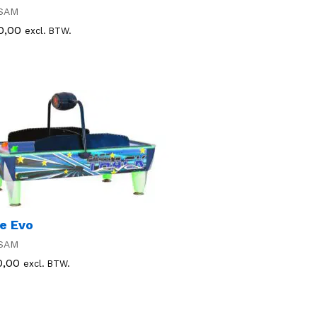
SAM
0,00
0,00
excl. BTW.
e Evo
SAM
0,00
0,00
excl. BTW.