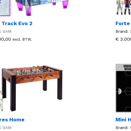
 Track Evo 2
Forte
:
SAM
Brand:
00,00
00,00
€
€
3.00
3.00
excl. BTW.
ares Home
Mini 
:
SAM
Brand: