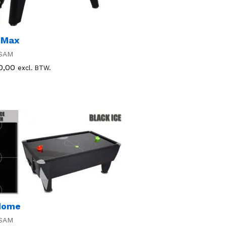
 Max
SAM
0,00
0,00
excl. BTW.
Home
SAM