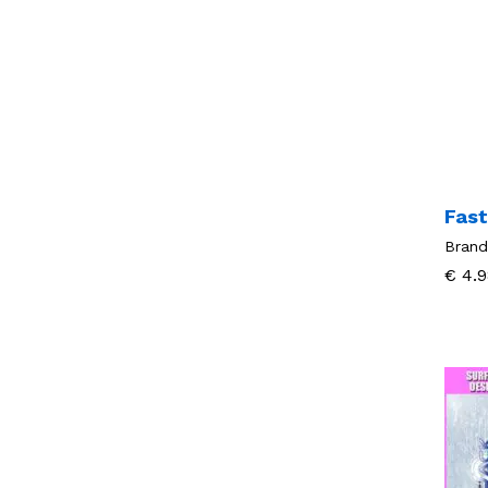
Fast
Brand
€
€
4.9
4.9