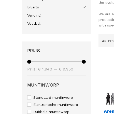
the evol
Biljarts
We are a
Vending
producti
Voetbal
with spe
38
Pro
PRIJS
Min.
Max.
Prijs:
€ 1.940
—
€ 9.950
prijs
prijs
MUNTINWORP
Standaard muntinworp
Elektronische muntinworp
Are
Dubbele muntinworp