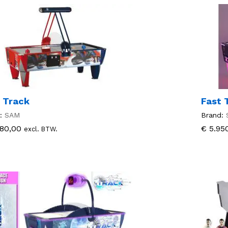
 Track
Fast 
:
SAM
Brand:
80,00
80,00
€
€
5.95
5.95
excl. BTW.