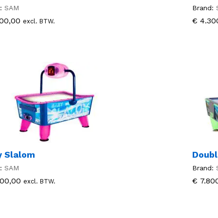
:
SAM
Brand:
00,00
00,00
€
€
4.30
4.30
excl. BTW.
y Slalom
Doubl
:
SAM
Brand:
00,00
00,00
€
€
7.80
7.80
excl. BTW.