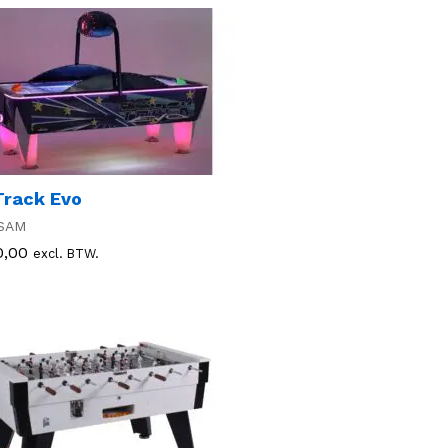
Track Evo
SAM
0,00
0,00
excl. BTW.