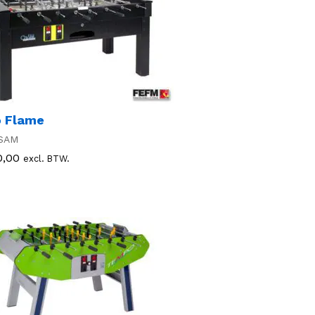
 Flame
SAM
0,00
0,00
excl. BTW.