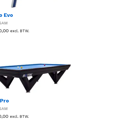
o Evo
SAM
0,00
0,00
excl. BTW.
 Pro
SAM
0,00
0,00
excl. BTW.