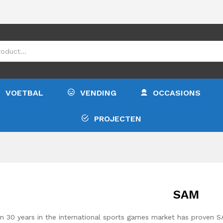
VOETBAL
VENDING
OCCASIONS
PROJECTEN
SAM
n 30 years in the international sports games market has proven 