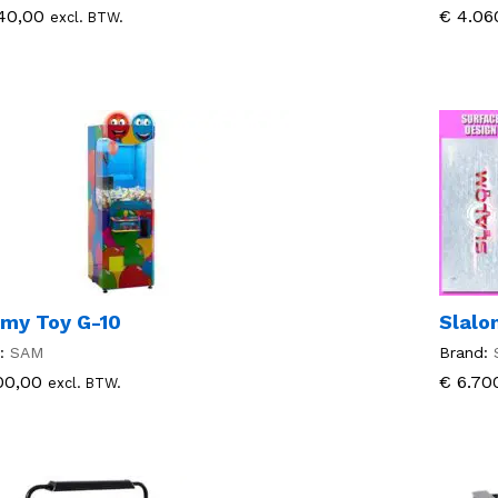
40,00
40,00
€
€
4.06
4.06
excl. BTW.
my Toy G-10
Slalo
:
SAM
Brand:
00,00
00,00
€
€
6.70
6.70
excl. BTW.