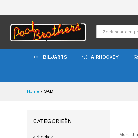
All
BILJARTS
AIRHOCKEY
Home
/
SAM
CATEGORIEËN
More tha
Airhockey