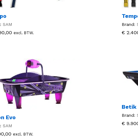
po
Temp
:
SAM
Brand:
90,00
90,00
€
€
2.40
2.40
excl. BTW.
Betik
Brand:
on Evo
€
€
9.90
9.90
:
SAM
00,00
00,00
excl. BTW.