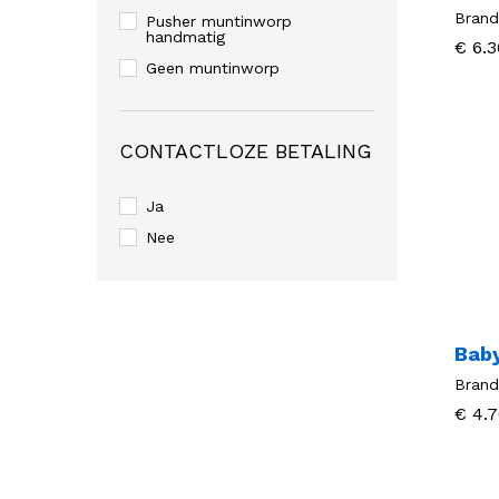
Brand
Pusher muntinworp
handmatig
€
€
6.3
6.3
Geen muntinworp
CONTACTLOZE BETALING
Ja
Nee
Bab
Brand
€
€
4.7
4.7