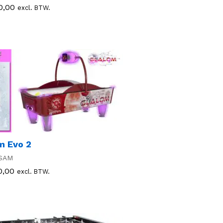
0,00
0,00
excl. BTW.
m Evo 2
SAM
0,00
0,00
excl. BTW.