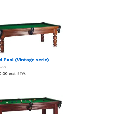
d Pool (Vintage serie)
SAM
0,00
0,00
excl. BTW.