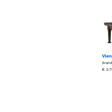
Vien
Brand
€
€
3.7
3.7