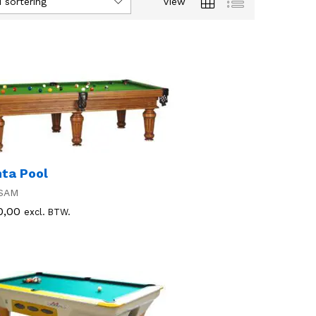
 sortering
View
ta Pool
SAM
0,00
0,00
excl. BTW.