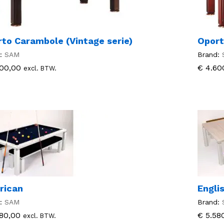
to Carambole (Vintage serie)
Oport
:
SAM
Brand:
00,00
00,00
€
€
4.60
4.60
excl. BTW.
rican
Engli
:
SAM
Brand:
80,00
80,00
€
€
5.58
5.58
excl. BTW.