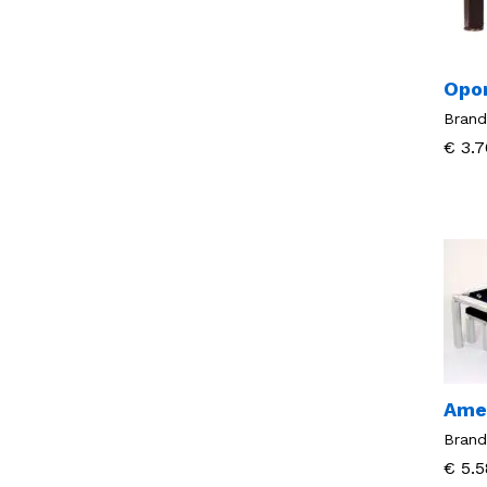
Opor
Brand
€
€
3.7
3.7
Ame
Brand
€
€
5.5
5.5