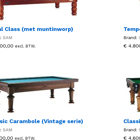
l Class (met muntinworp)
Tempo
:
SAM
Brand:
00,00
00,00
€
€
4.80
4.80
excl. BTW.
sic Carambole (Vintage serie)
Class
:
SAM
Brand:
00,00
00,00
€
€
4.60
4.60
excl. BTW.