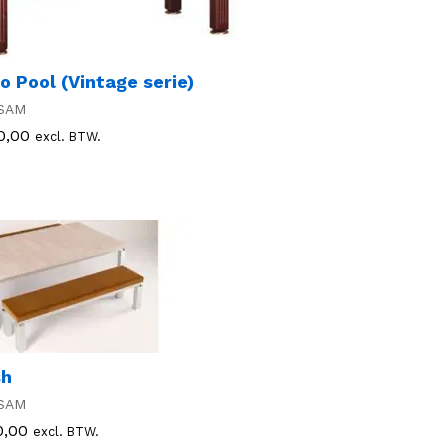
o Pool (Vintage serie)
SAM
0,00
0,00
excl. BTW.
sh
SAM
0,00
0,00
excl. BTW.