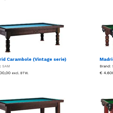
id Carambole (Vintage serie)
Madri
:
SAM
Brand:
00,00
00,00
€
€
4.60
4.60
excl. BTW.