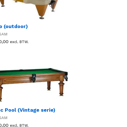
 (outdoor)
SAM
0,00
0,00
excl. BTW.
ic Pool (Vintage serie)
SAM
0,00
0,00
excl. BTW.