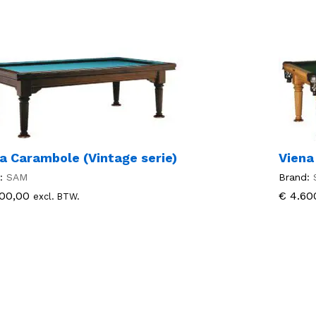
a Carambole (Vintage serie)
Viena
:
SAM
Brand:
00,00
00,00
€
€
4.60
4.60
excl. BTW.