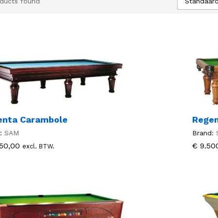
Standaard
ducts found
enta Carambole
Regen
:
SAM
Brand:
50,00
50,00
€
€
9.50
9.50
excl. BTW.