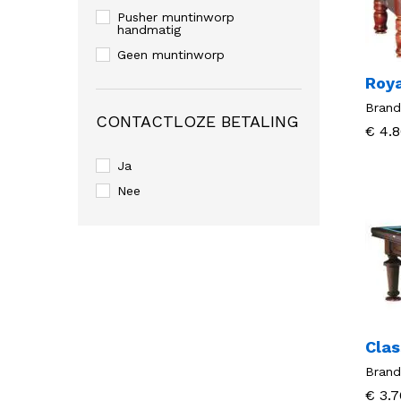
Pusher muntinworp
handmatig
Geen muntinworp
Roya
Brand
CONTACTLOZE BETALING
€
€
4.8
4.8
Ja
Nee
Clas
Brand
€
€
3.7
3.7