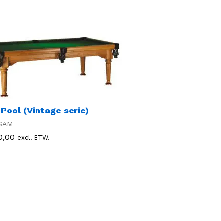
 Pool (Vintage serie)
SAM
0,00
0,00
excl. BTW.