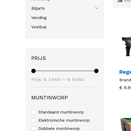
38
Pro
Biljarts
Vending
Voetbal
PRIJS
Reg
Min.
Max.
Prijs:
€ 1.940
—
€ 9.950
Brand
prijs
prijs
€
€
9.9
9.9
MUNTINWORP
Standaard muntinworp
Elektronische muntinworp
Dubbele muntinworp