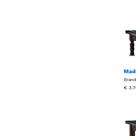
Madr
Brand
€
€
3.7
3.7