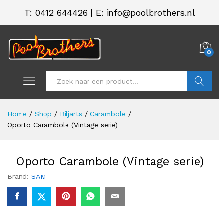
T:
0412 644426
|
E: info@poolbrothers.nl
0
Zoeken
Home
/
Shop
/
Biljarts
/
Carambole
/
Oporto Carambole (Vintage serie)
Oporto Carambole (Vintage serie)
Brand:
SAM