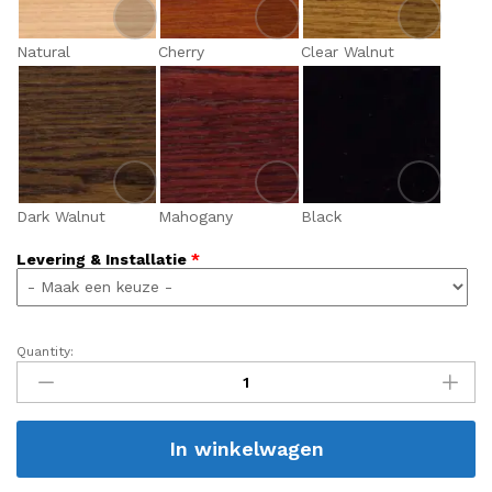
Natural
Cherry
Clear Walnut
Dark Walnut
Mahogany
Black
Levering & Installatie
*
Quantity:
Oporto
Carambole
(Vintage
serie)
In winkelwagen
quantity