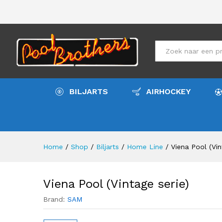
Viena Pool (Vintage serie)
Meer info
Specificaties
All
BILJARTS
AIRHOCKEY
Home
/
Shop
/
Biljarts
/
Home Line
/
Viena Pool (Vin
Viena Pool (Vintage serie)
Brand:
SAM