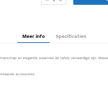
(Vintage
serie)
quantity
Meer info
Specificaties
vakmanschap en elegantie waarmee de tafels vervaardigd zijn. Massi
erstaande accessoires.