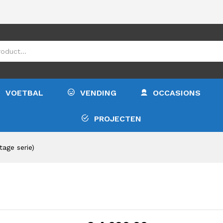
€
4.
VOETBAL
VENDING
OCCASIONS
PROJECTEN
tage serie)