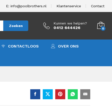
600,00
In winkelwagen
excl. BTW.
E: info@poolbrothers.nl
Klantenservice
Contact
Kunnen we helpen?
Zoeken
0412 644426
0
CONTACTLOOS
OVER ONS