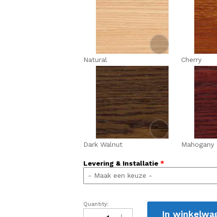
Natural
Cherry
Dark Walnut
Mahogany
Levering & Installatie
*
Quantity:
Viena
In winkelwa
Pool