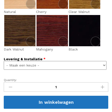
Natural
Cherry
Clear Walnut
Dark Walnut
Mahogany
Black
Levering & Installatie
*
Quantity:
Classic
Carambole
(Vintage
serie)
In winkelwagen
quantity