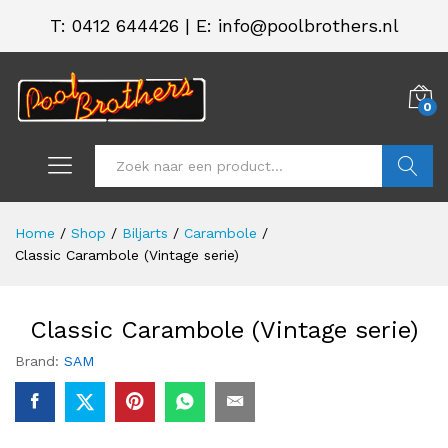
T:
0412 644426
|
E: info@poolbrothers.nl
0
Zoeken
Home
/
Shop
/
Biljarts
/
Carambole
/
Classic Carambole (Vintage serie)
Classic Carambole (Vintage serie)
Brand:
SAM