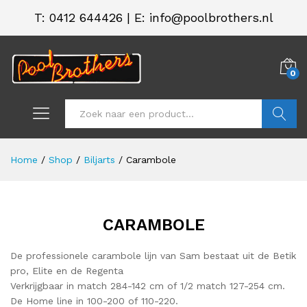
T:
0412 644426
|
E: info@poolbrothers.nl
0
Zoeken
Home
/
Shop
/
Biljarts
/
Carambole
CARAMBOLE
De professionele carambole lijn van Sam bestaat uit de Betik
pro, Elite en de Regenta
Verkrijgbaar in match 284-142 cm of 1/2 match 127-254 cm.
De Home line in 100-200 of 110-220.