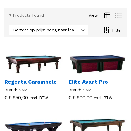
.
.
7
Products found
View
s
s
Sorteer op prijs: hoog naar laag
Filter
Regenta Carambole
Elite Avant Pro
Brand:
SAM
Brand:
SAM
€
9.950,00
€
9.900,00
excl. BTW.
excl. BTW.