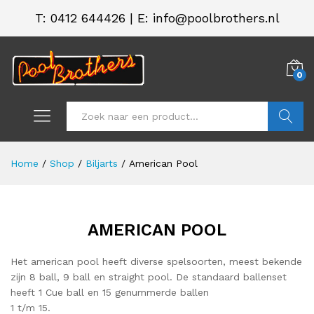
T:
0412 644426
|
E: info@poolbrothers.nl
0
Zoeken
Home
/
Shop
/
Biljarts
/
American Pool
AMERICAN POOL
Het american pool heeft diverse spelsoorten, meest bekende
zijn 8 ball, 9 ball en straight pool. De standaard ballenset
heeft 1 Cue ball en 15 genummerde ballen
1 t/m 15.