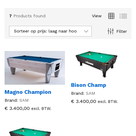
.
.
7
Products found
View
s
s
Sorteer op prijs: laag naar hoog
Filter
Bison Champ
Magno Champion
Brand:
SAM
Brand:
SAM
€
3.400,00
excl. BTW.
€
3.400,00
excl. BTW.