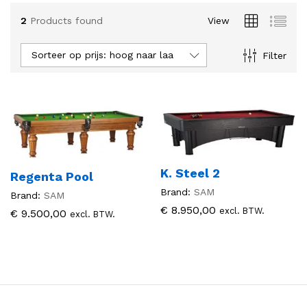
2
Products found
View
.
.
s
s
Sorteer op prijs: hoog naar laag
Filter
K. Steel 2
Regenta Pool
Brand:
SAM
Brand:
SAM
€
8.950,00
excl. BTW.
€
9.500,00
excl. BTW.