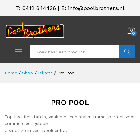
T:
0412 644426
|
E: info@poolbrothers.nl
0
Zoeken
Home
/
Shop
/
Biljarts
/
Pro Pool
PRO POOL
Top kwaliteit tafels, vaak met een stalen frame, perfect voor
commercieel gebruik.
U vindt ze in veel poolcentra.