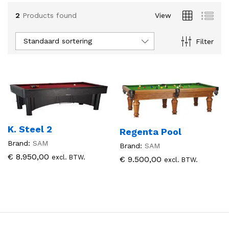
2
Products found
View
.
.
s
s
Standaard sortering
Filter
K. Steel 2
Regenta Pool
Brand:
SAM
Brand:
SAM
€
8.950,00
excl. BTW.
€
9.500,00
excl. BTW.