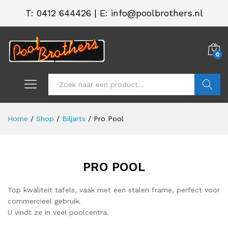
T:
0412 644426
|
E: info@poolbrothers.nl
0
Zoeken
Home
/
Shop
/
Biljarts
/
Pro Pool
PRO POOL
Top kwaliteit tafels, vaak met een stalen frame, perfect voor
commercieel gebruik.
U vindt ze in veel poolcentra.