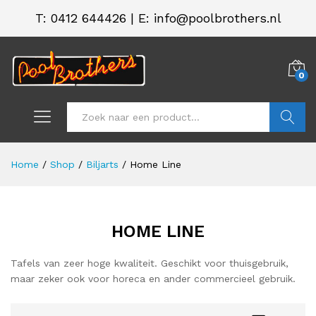
T:
0412 644426
|
E: info@poolbrothers.nl
0
Zoeken
Home
/
Shop
/
Biljarts
/
Home Line
HOME LINE
Tafels van zeer hoge kwaliteit. Geschikt voor thuisgebruik,
maar zeker ook voor horeca en ander commercieel gebruik.