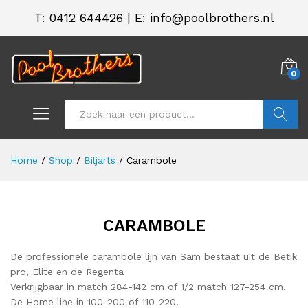
T:
0412 644426
|
E: info@poolbrothers.nl
0
Zoeken
Home
/
Shop
/
Biljarts
/
Carambole
CARAMBOLE
De professionele carambole lijn van Sam bestaat uit de Betik
pro, Elite en de Regenta
Verkrijgbaar in match 284-142 cm of 1/2 match 127-254 cm.
De Home line in 100-200 of 110-220.