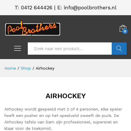
T:
0412 644426
|
E: info@poolbrothers.nl
0
Zoeken
Home
/
Shop
/
Airhockey
AIRHOCKEY
.
.
s
s
Airhockey wordt gespeeld met 2 of 4 personen, elke speler
heeft een pusher en op het speelveld zweeft de puck. De
Airhockey tafels van Sam zijn professioneel, supersnel en
klaar voor de toekomst.