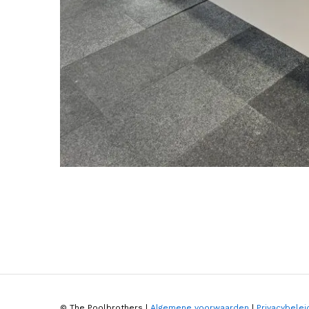
© The Poolbrothers |
Algemene voorwaarden
|
Privacybelei