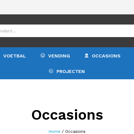
VOETBAL
VENDING
OCCASIONS
PROJECTEN
Occasions
Home
/
Occasions