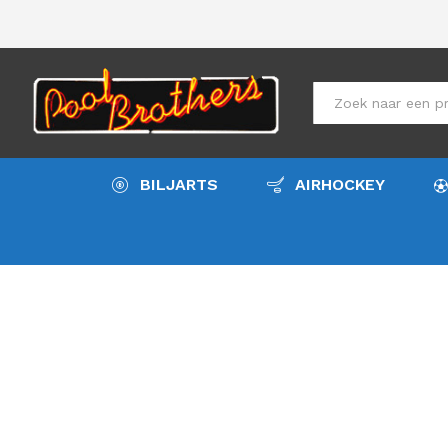
All
BILJARTS
AIRHOCKEY